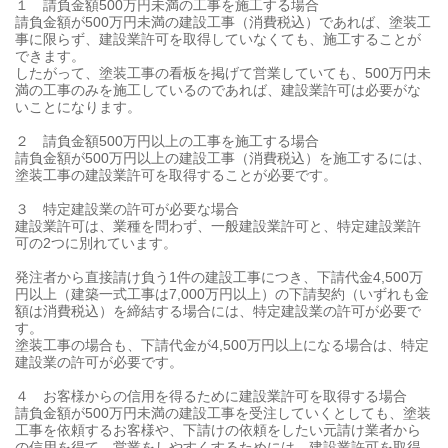
１ 請負金額500万円未満の工事を施工する場合
請負金額が500万円未満の建設工事（消費税込）であれば、塗装工
事に限らず、建設業許可を取得していなくても、施工することが
できます。
したがって、塗装工事の看板を掲げて営業していても、500万円未
満の工事のみを施工しているのであれば、建設業許可は必要がな
いことになります。
２ 請負金額500万円以上の工事を施工する場合
請負金額が500万円以上の建設工事（消費税込）を施工するには、
塗装工事の建設業許可を取得することが必要です。
３ 特定建設業の許可が必要な場合
建設業許可は、業種を問わず、一般建設業許可と、特定建設業許
可の2つに別れています。
発注者から直接請け負う1件の建設工事につき、下請代金4,500万
円以上（建築一式工事は7,000万円以上）の下請契約（いずれも金
額は消費税込）を締結する場合には、特定建設業の許可が必要で
す。
塗装工事の場合も、下請代金が4,500万円以上になる場合は、特定
建設業の許可が必要です。
４ お客様からの信用を得るために建設業許可を取得する場合
請負金額が500万円未満の建設工事を受注していくとしても、塗装
工事を依頼するお客様や、下請けの依頼をしたい元請け業者から
の信用を得て、営業をしやすくするためには、建設業許可を取得