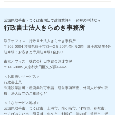
茨城県取手市・つくば市周辺で建設業許可・経審の申請なら
行政書士法人きらめき事務所
取手オフィス 行政書士法人きらめき事務所
〒302-0004 茨城県取手市取手2-5-20芝沼ビル2階 取手駅徒歩4分
駐車場：お客さま専用駐車場1台あり
東京オフィス 株式会社日本資金調達支援
〒146-0085 東京都大田区久が原4-44-5
＜お取扱いサービス＞
行政書士業
※建設業許可・産廃業許可申請、経営事項審査、外国人ビザの取
得、法人設立のご相談など
＜主なサービス地域＞
茨城県取手市、つくば市、土浦市、龍ケ崎市、守谷市、稲敷市、
つくばみらい市、阿見町、牛久市、利根町、河内町、常総市、坂