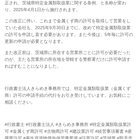
正され、茨城県特定金属類取扱業に関する条例、と名称が変わ
り、2025年4月1日から施行されます。
この改正に伴い、これまで金属くず商の許可を取得して営業をし
ていた会社も、2025年9月30日までに、改めて特定金属類取扱業
の許可を申請し直す必要があります。また今後は、5年毎に許可の
更新の申請が必要となります。
また改正前は、茨城県に所在する営業所ごとに許可が必要だった
のが、主たる営業所の所在地を管轄する警察署だけに許可申請す
ればすむことになりました。
行政書士法人きらめき事務所では、特定金属類取扱業（金属くず
商）許可の申請手続の代行をお引き受けしています。お気軽にご
相談ください。
#行政書士 #行政書士法人 #きらめき事務所 #特定金属類取扱業許
可 #金属くず商許可 #古物商許可 #建設業許可 #経営事項審査 #産
廃業許可 #再生資源物屋外保管事業場 #設置許可 #茨城県 #取手市