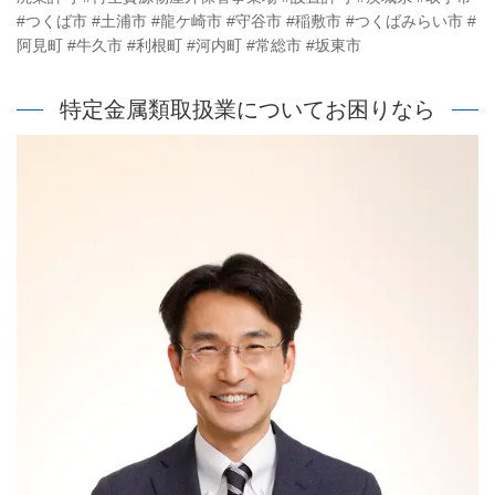
#つくば市 #土浦市 #龍ケ崎市 #守谷市 #稲敷市 #つくばみらい市 #
阿見町 #牛久市 #利根町 #河内町 #常総市 #坂東市
特定金属類取扱業についてお困りなら